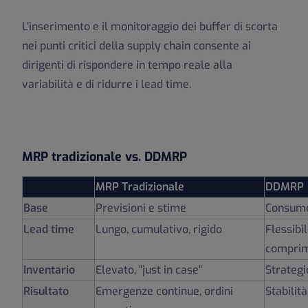
L’inserimento e il monitoraggio dei buffer di scorta
nei punti critici della supply chain consente ai
dirigenti di rispondere in tempo reale alla
variabilità e di ridurre i lead time.
MRP tradizionale vs. DDMRP
MRP Tradizionale
DDMRP
Base
Previsioni e stime
Consumo
Lead time
Lungo, cumulativo, rigido
Flessibi
comprim
Inventario
Elevato, "just in case"
Strategi
Risultato
Emergenze continue, ordini
Stabilità