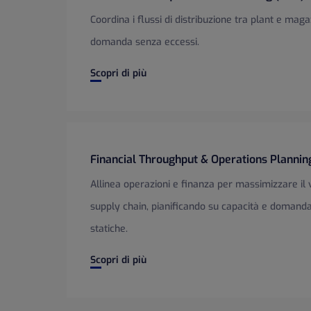
Coordina i flussi di distribuzione tra plant e maga
domanda senza eccessi.
Distribution Requirements Planning (DRP)
Scopri di più
Financial Throughput & Operations Plannin
Allinea operazioni e finanza per massimizzare il
supply chain, pianificando su capacità e domanda 
statiche.
Financial Throughput & Operations Planning
Scopri di più