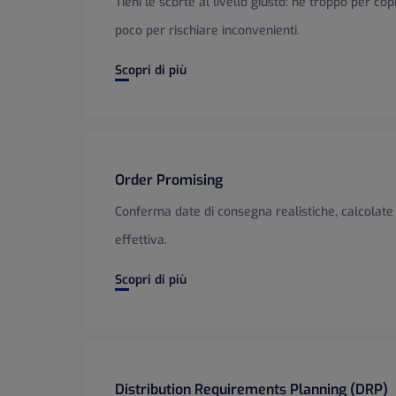
Tieni le scorte al livello giusto: né troppo per cop
poco per rischiare inconvenienti.
Inventory Management
Scopri di più
Order Promising
Conferma date di consegna realistiche, calcolate 
effettiva.
Order Promising
Scopri di più
Distribution Requirements Planning (DRP)