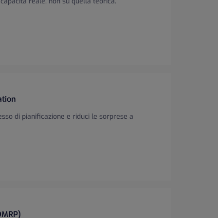
la capacità reale, non su quella teorica.
ione
ation
cesso di pianificazione e riduci le sorprese a
n
DMRP)