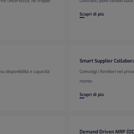
rire l'incertezza, né troppo
Costruisci piani fattibili sul
Pianificazione della Produz
Scopri di più
Smart Supplier Collabor
su disponibilità e capacità
Coinvolgi i fornitori nel pro
monte.
Smart Supplier Collaboratio
Scopri di più
Demand Driven MRP (D