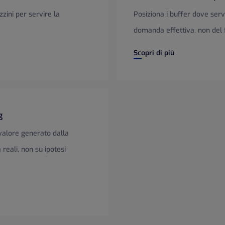
zzini per servire la
Posiziona i buffer dove serv
domanda effettiva, non del 
Demand Driven MRP (DDMR
Scopri di più
g
 valore generato dalla
reali, non su ipotesi