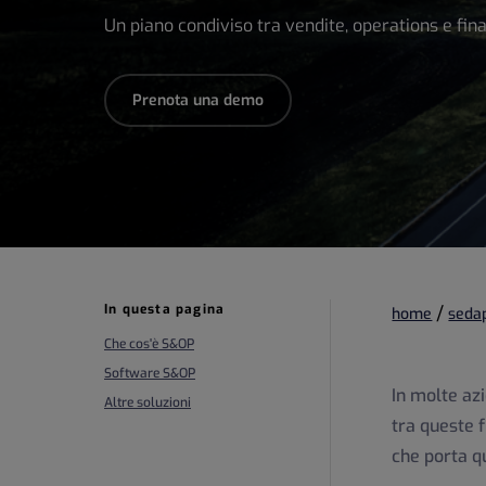
Un piano condiviso tra vendite, operations e fin
Prenota una demo
In questa pagina
/
home
seda
Che cos'è S&OP
Software S&OP
In molte azi
Altre soluzioni
tra queste f
che porta q