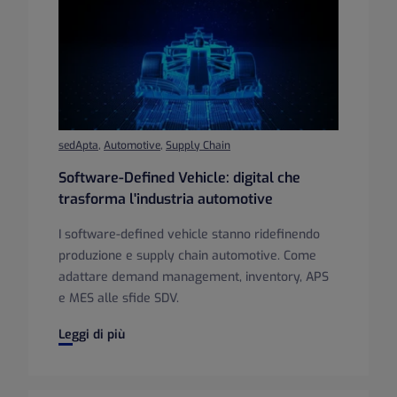
sedApta
,
Automotive
,
Supply Chain
Software-Defined Vehicle: digital che
trasforma l'industria automotive
I software-defined vehicle stanno ridefinendo
produzione e supply chain automotive. Come
adattare demand management, inventory, APS
e MES alle sfide SDV.
Software-Defined Vehicle: digital che trasforma l'industri
Leggi di più