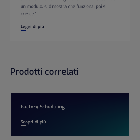
un modulo, si dimostra che funziona, poi si
cresce."
Digital factory in azione: come l'innovazione ridefinisce i 
Leggi di più
Prodotti correlati
Factory Scheduling
Factory Scheduling
Scopri di più