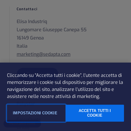
Contattaci
Elisa Industriq
Lungomare Giuseppe Canepa 55
16149 Genoa
Italia
marketing@sedapta.com
Contattaci
Cliccando su “Accetta tutti i cookie”, l'utente accetta di
memorizzare i cookie sul dispositivo per migliorare la
Elisa Industriq Business Units
navigazione del sito, analizzare l'utilizzo del sito e
sedApta
assistere nelle nostre attività di marketing.
Polystar
ACCETTA TUTTI I
camLine
IMPOSTAZIONI COOKIE
COOKIE
CalcuQuote
Impostazioni cookie
Gridle