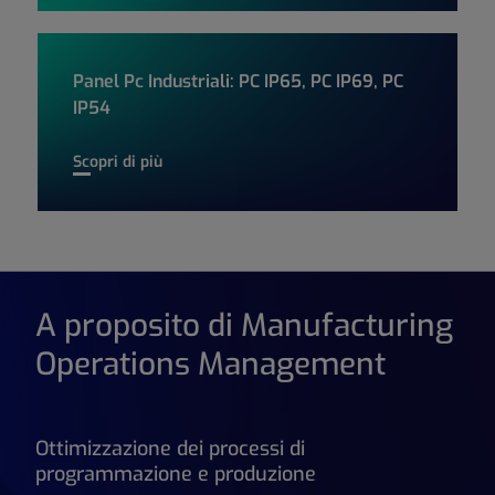
Panel Pc Industriali: PC IP65, PC IP69, PC
IP54
Panel Pc Industriali: PC IP65, PC IP69, PC IP54
Scopri di più
A proposito di Manufacturing
Operations Management
Ottimizzazione dei processi di
programmazione e produzione