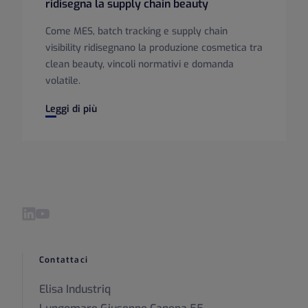
ridisegna la supply chain beauty
Come MES, batch tracking e supply chain
visibility ridisegnano la produzione cosmetica tra
clean beauty, vincoli normativi e domanda
volatile.
Cosmetics 4.0: come la digitalizzazione ridisegna la suppl
Leggi di più
Visita il nostro LinkedIn pagina
Visita il nostro YouTube pagina
Contattaci
Elisa Industriq