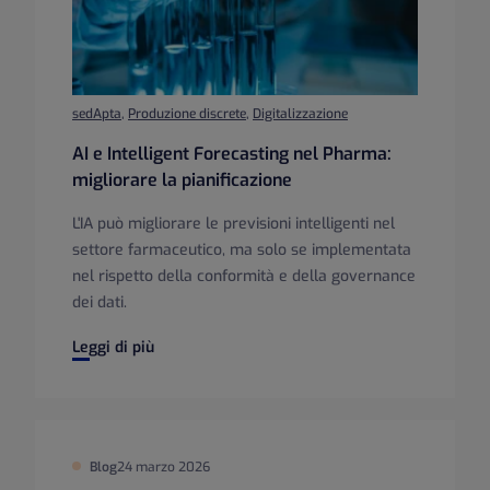
sedApta
,
Produzione discrete
,
Digitalizzazione
AI e Intelligent Forecasting nel Pharma:
migliorare la pianificazione
L'IA può migliorare le previsioni intelligenti nel
settore farmaceutico, ma solo se implementata
nel rispetto della conformità e della governance
dei dati.
AI e Intelligent Forecasting nel Pharma: migliorare la pian
Leggi di più
Blog
24 marzo 2026