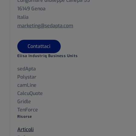
Lungomare Giuseppe Canepa 55
16149 Genoa
Italia
marketing@sedapta.com
Contattaci
Elisa Industriq Business Units
sedApta
Polystar
camLine
CalcuQuote
Gridle
TenForce
Risorse
Articoli