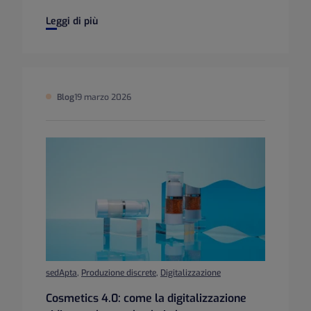
DRP: come il Distribution Requirements Planning coordina l
Leggi di più
Blog
19 marzo 2026
sedApta
,
Produzione discrete
,
Digitalizzazione
Cosmetics 4.0: come la digitalizzazione