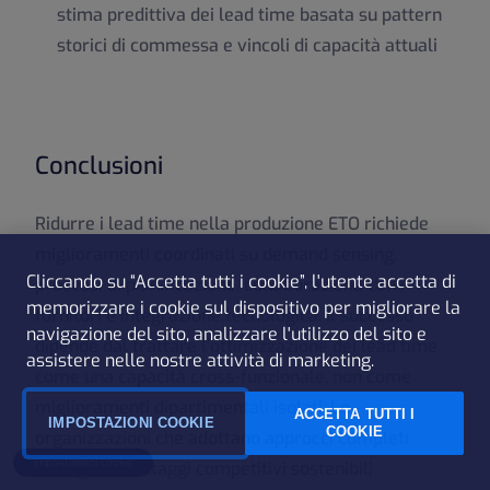
stima predittiva dei lead time basata su pattern
storici di commessa e vincoli di capacità attuali
Conclusioni
Ridurre i lead time nella produzione ETO richiede
miglioramenti coordinati su demand sensing,
Cliccando su “Accetta tutti i cookie”, l'utente accetta di
processi di pianificazione, collaborazione con i
memorizzare i cookie sul dispositivo per migliorare la
fornitori e integrazione tecnologica. Il successo
navigazione del sito, analizzare l'utilizzo del sito e
dipende dal trattare l'ottimizzazione dei lead time
assistere nelle nostre attività di marketing.
come una capacità cross-funzionale, non come
miglioramenti dipartimentali isolati. Le
ACCETTA TUTTI I
IMPOSTAZIONI COOKIE
COOKIE
organizzazioni che adottano approcci completi
Impostazioni cookie
ottengono vantaggi competitivi sostenibili