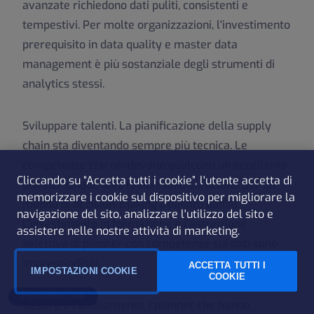
avanzate richiedono dati puliti, consistenti e
tempestivi. Per molte organizzazioni, l'investimento
prerequisito in data quality e master data
management è più sostanziale degli strumenti di
analytics stessi.
Sviluppare talenti.
La pianificazione della supply
chain sta diventando sempre più tecnica. Le
competenze che rendevano qualcuno un eccellente
Cliccando su “Accetta tutti i cookie”, l'utente accetta di
planner cinque anni fa non sono sufficienti per un
memorizzare i cookie sul dispositivo per migliorare la
mondo di decision-making assistito dall'AI.
navigazione del sito, analizzare l'utilizzo del sito e
L'investimento in formazione e l'assunzione
assistere nelle nostre attività di marketing.
selettiva di planner con competenze sui dati sono
imprescindibili.
ACCETTA TUTTI I
IMPOSTAZIONI COOKIE
COOKIE
Impostazioni cookie
Gestire il cambiamento.
I planner che hanno