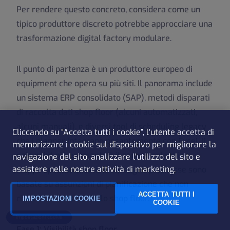
Per rendere questo concreto, considera come un
tipico produttore discreto potrebbe approcciare una
trasformazione digital factory modulare.
Il punto di partenza è un produttore europeo di
equipment che opera su più siti. Il panorama include
un sistema ERP consolidato (SAP), metodi disparati
di raccolta dati shop floor (alcuni automatizzati,
alcuni manuali), e diversi tool di scheduling legacy
Cliccando su “Accetta tutti i cookie”, l'utente accetta di
che i planner integrano pesantemente con Excel. Il
memorizzare i cookie sul dispositivo per migliorare la
pain point più pressante è il capacity planning:
navigazione del sito, analizzare l'utilizzo del sito e
assistere nelle nostre attività di marketing.
troppo spesso, le date di consegna promesse sono
basate su assunzioni di pianificazione che non
ACCETTA TUTTI I
riflettono la realtà dello shop floor.
IMPOSTAZIONI COOKIE
COOKIE
Impostazioni cookie
Fase 1: Visibilità shop floor